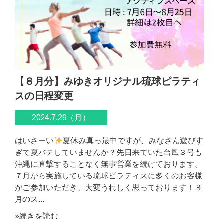
【８月分】みゆきオリジナル琉球ピラティ
スの日程変更
2024.7.29（月）
はいさーい
夏休み真っ最中ですが、みなさん遊びす
ぎて夏バテしていませんか？先日来ていた台風３号も
沖縄に直撃することなく無事営業を続けております。
７月から実施している琉球ピラティスに多くのお客様
がご参加いただき、大変うれしく思っております！８
月のス...
»続きを読む