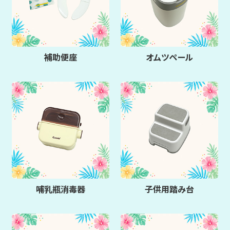
補助便座
オムツペール
哺乳瓶消毒器
子供用踏み台