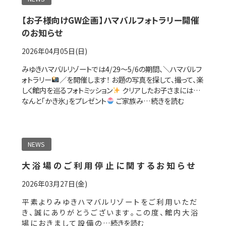
【お子様向けGW企画】ハマバルフォトラリー開催
のお知らせ
2026年04月05日(日)
みゆきハマバルリゾートでは4/29〜5/6の期間、＼ハマバルフ
ォトラリー
／を開催します！ お題の写真を探して、撮って、楽
しく館内を巡るフォトミッション
クリアしたお子さまには…
なんと「かき氷」をプレゼント
ご家族み…
続きを読む
NEWS
大 浴 場 の ご 利 用 停 止 に 関 す る お 知 ら せ
2026年03月27日(金)
平 素 よ り み ゆ き ハ マ バ ル リ ゾ ー ト を ご 利 用 い た だ
き 、 誠 に あ り が と う ご ざ い ま す 。 こ の 度 、 館 内 大 浴
場 に お き ま し て 設 備 の …
続きを読む